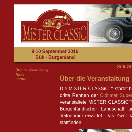
9-10 September 2016
Bük - Burgenland
2018
20
Über die Veranstaltung
Route
Über die Veranstaltung
Kontakt
Die MiSTER CLASSiC™ startet heu
dritte Rennen der
Oldtimer Supe
veranstaltete MiSTER CLASSiC™ 
Burgenländischer Landschaft
Teilnehmer erwartet. Das Zwei T
stattfinden.